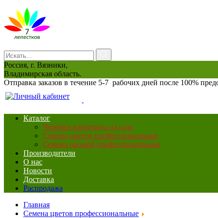
Россия, г. Вязники,
Владимирская область.
Отправка заказов в течение 5-7 рабочих дней после 100% пре
0
Каталог
Черенки винограда из сада
Семена цветов профессиональные
Семена овощей профессиональные
Производители
О нас
Новости
Доставка
Распродажа
Главная
Семена цветов профессиональные