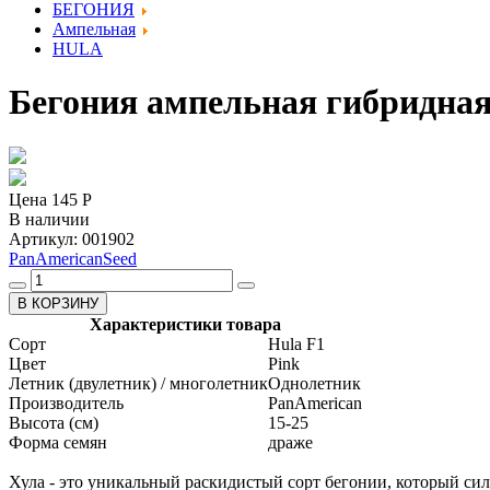
БЕГОНИЯ
Ампельная
HULA
Бегония ампельная гибридная 
Цена
145 Р
В наличии
Артикул: 001902
PanAmericanSeed
В КОРЗИНУ
Характеристики товара
Сорт
Hula F1
Цвет
Pink
Летник (двулетник) / многолетник
Однолетник
Производитель
PanAmerican
Высота (см)
15-25
Форма семян
драже
Хула - это уникальный раскидистый сорт бегонии, который сил