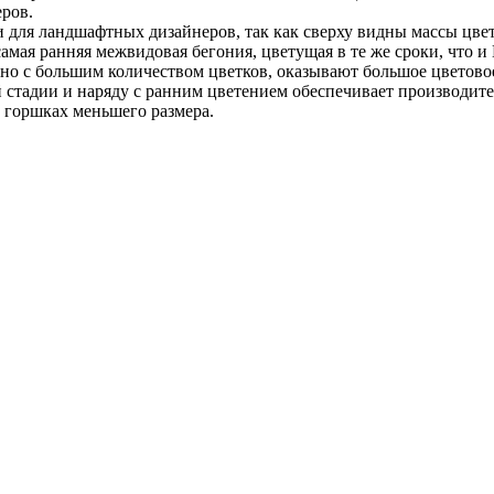
еров.
для ландшафтных дизайнеров, так как сверху видны массы цвет
самая ранняя межвидовая бегония, цветущая в те же сроки, что 
о с большим количеством цветков, оказывают большое цветовое
ей стадии и наряду с ранним цветением обеспечивает производи
и горшках меньшего размера.