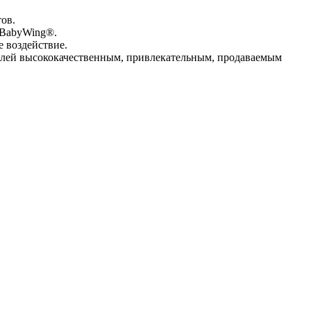
ов.
и BabyWing®.
 воздействие.
телей высококачественным, привлекательным, продаваемым