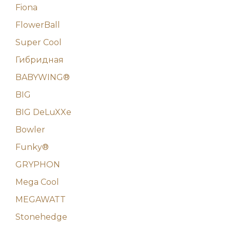
Fiona
FlowerBall
Super Cool
Гибридная
BABYWING®
BIG
BIG DeLuXXe
Bowler
Funky®
GRYPHON
Mega Cool
MEGAWATT
Stonehedge