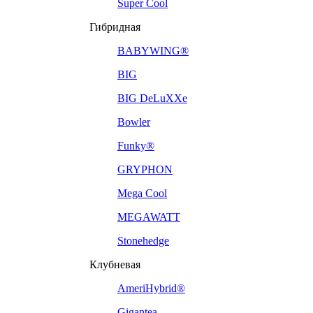
Super Cool
Гибридная
BABYWING®
BIG
BIG DeLuXXe
Bowler
Funky®
GRYPHON
Mega Cool
MEGAWATT
Stonehedge
Клубневая
AmeriHybrid®
Gigantea