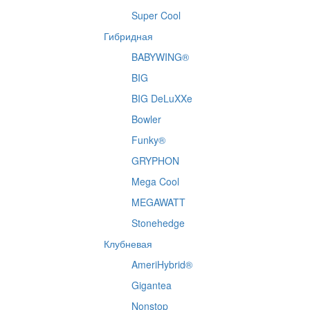
Super Cool
Гибридная
BABYWING®
BIG
BIG DeLuXXe
Bowler
Funky®
GRYPHON
Mega Cool
MEGAWATT
Stonehedge
Клубневая
AmeriHybrid®
Gigantea
Nonstop