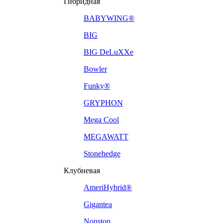
Гибридная
BABYWING®
BIG
BIG DeLuXXe
Bowler
Funky®
GRYPHON
Mega Cool
MEGAWATT
Stonehedge
Клубневая
AmeriHybrid®
Gigantea
Nonstop