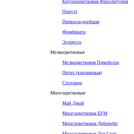
Крупноцветковая Фриллитуния
Пируэт
Превосходнейшая
Фимбриата
Эспрессо
Мелкоцветковые
Мелкоцветковая Пикобелла
Петит (карликовая)
Стеллина
Многоцветковые
Май Джой
Многоцветковая БУМ
Многоцветковая Дебонейр
Многоцветковая Дот Стар