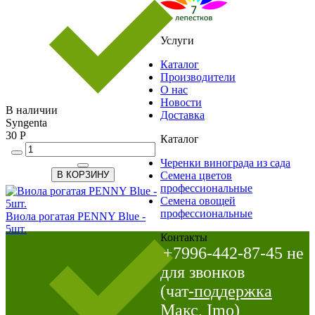
Услуги
Каталог
Производители
О нас
Новости
В наличии
Доставка
Syngenta
30 Р
Каталог
Черенки винограда из сада
В КОРЗИНУ
Семена цветов
профессиональные
Семена овощей
профессиональные
Виола рогатая PENNY Blue -
5шт.
Контакты
+7996-442-87-45 не
для звонков
(чат
-поддержка
Макс, Imo)