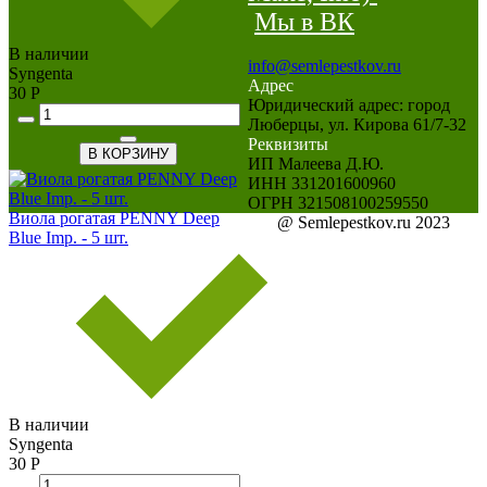
Мы в ВК
В наличии
info@semlepestkov.ru
Syngenta
Адрес
30 Р
Юридический адрес: город
Люберцы, ул. Кирова 61/7-32
Реквизиты
В КОРЗИНУ
ИП Малеева Д.Ю.
ИНН 331201600960
ОГРН 321508100259550
Виола рогатая PENNY Deep
@ Semlepestkov.ru 2023
Blue Imp. - 5 шт.
В наличии
Syngenta
30 Р