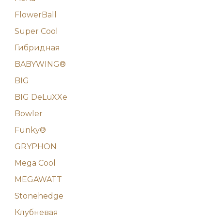
FlowerBall
Super Cool
Гибридная
BABYWING®
BIG
BIG DeLuXXe
Bowler
Funky®
GRYPHON
Mega Cool
MEGAWATT
Stonehedge
Клубневая